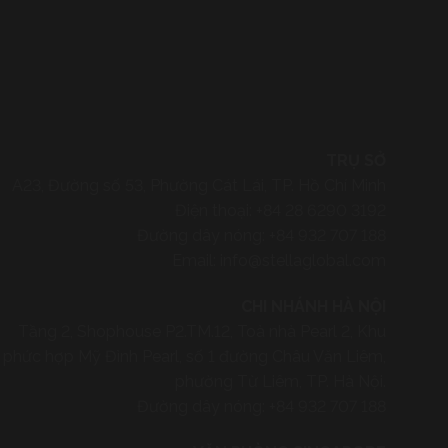
TRỤ SỞ
A23, Đường số 53, Phường Cát Lái, TP. Hồ Chí Minh
Điện thoại:
+84 28 6290 3192
Đường dây nóng:
+84 932 707 188
Email:
info@stellaglobal.com
CHI NHÁNH HÀ NỘI
Tầng 2, Shophouse P2.TM.12, Toà nhà Pearl 2, Khu
phức hợp Mỹ Đình Pearl, số 1 đường Châu Văn Liêm,
phường Từ Liêm, TP. Hà Nội.
Đường dây nóng:
+84 932 707 188