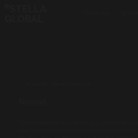
Bỏ
qua
TRANG CHỦ
VỀ CHÚ
nội
dung
BỘ SƯU TẬP
,
THẢM RUG TRANG TRÍ
Nomad
Thảm Nomad kết hợp hài hòa giữa sự thoải mái và p
mạc, tự nhiên với tông màu xám và be trang nhã. B