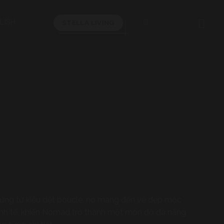
STELLA LIVING
 hứng từ kiểu dệt bouclé, nó mang đến vẻ đẹp mộc
inh tế, khiến Nomad trở thành một món đồ đa năng