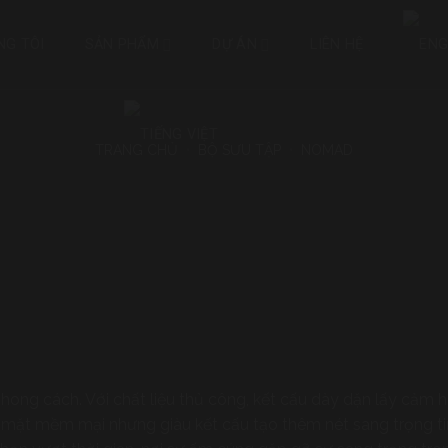
NG TÔI
SẢN PHẨM
DỰ ÁN
LIÊN HỆ
TRANG CHỦ
•
BỘ SƯU TẬP
•
NOMAD
hong cách. Với chất liệu thủ công, kết cấu dày dặn lấy cảm
ề mặt mềm mại nhưng giàu kết cấu tạo thêm nét sang trọng t