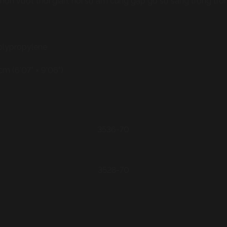
chọn vượt thời gian, nơi sự ấm cúng gặp gỡ sự sang trọng trong
Polypropylene
cm (6’07” × 9’06”)
3536-70
3528-70