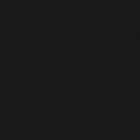
phù hợp với cả nội thất hiện đại và cổ điển. Một lựa 
Sản xuất tại Thổ Nhĩ Kỳ
Thành phần sợi: 87% Polyester tái chế (RPET), 13% 
Kích thước: 160 × 230 cm (5’03” × 7’06”) | 200 × 290 
Mã HS: 5702.39.10
3537-70
3529-70
3537-070