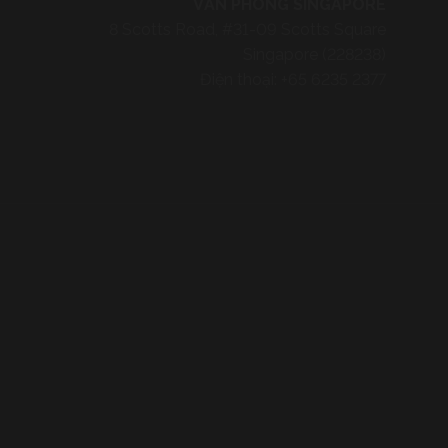
VĂN PHÒNG SINGAPORE
8 Scotts Road, #31-09 Scotts Square
Singapore (228238)
Điện thoại:
+65 6235 2377