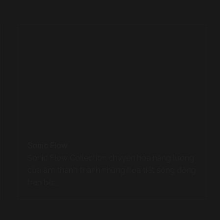
Sonic Flow
Sonic Flow Collection chuyển hóa năng lượng
của âm thanh thành những họa tiết sống động
trên bề...