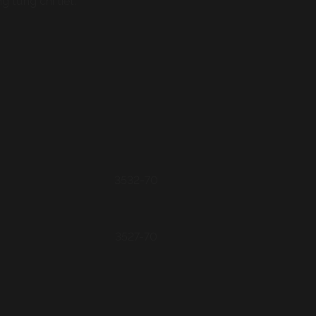
 từng chi tiết.
3532-70
3527-70